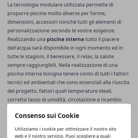
La tecnologia modulare utilizzata permette di
proporre piscine molto diverse per forme,
dimensioni, accessori nonché tutti gli elementi di
personalizzazione secondo le vostre esigenze.
Realizzando una
piscina interna
tutto il piacere
dell'acqua sarà disponibile in ogni momento ed in
tutte le stagioni, il benessere, il relax, la salute
sempre raggiungibili. Nella realizzazione di una
piscina interna bisogna tenere conto di tutti i fattori
tecnici ed ambientali che sono essenziali alla riuscita
del progetto, fattori quali temperature ideali,
corretto tasso di umidità, circolazione e ricambio
dell'aria, igiene e sicurezza. Le
piscine interne
Consenso sui Cookie
progettate e realizzate che offriamo includono il
trattamento e circolazione dell'aria a circuito chiuso
Utilizziamo i cookie per ottimizzare il nostro sito
con ricambio igienico controllato, trattamenti
web e il nostro servizio. Puoi scegliere a quali