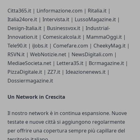
Citta365.it | Linformazione.com | Ritalia.it |
Italia24ore.it | Intervista.it | LussoMagazine.it |
Design-Italia.it | Businessvox.it | Industrial-
Innovation.it | Comesicalcola.it | MammaOggi.it |
Tele90.it | iJobs.it | Comefare.com | CheekyMag.it |
RSVN.it | WebNotizie.net | NewsDigitali.com |
MediaeSocieta.net | Lettera35.it | Bcrmagazine.it |
PizzaDigitale.it | ZZ7.it | Ideazionenews.it |
Dossiermagazine.it
Un Network in Crescita
Il nostro network è in continua espansione. Nuove
testate e nuove città si aggiungono regolarmente
per offrire una copertura sempre più capillare del
territorio italiano.