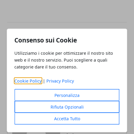
Facebook
Twitter
Whatsapp
Consenso sui Cookie
Utilizziamo i cookie per ottimizzare il nostro sito
web e il nostro servizio. Puoi scegliere a quali
categorie dare il tuo consenso.
Articolo Precedente
Articolo Successivo
Spazi outdoor: facciamo il
Tagliaerba: 5 Strumenti
Cookie Policy
|
Privacy Policy
punto sulle tendenze 2023
per Tagliare il Prato
per arredare il giardino
Personalizza
Rifiuta Opzionali
Accetta Tutto